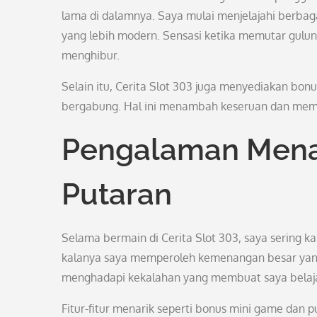
lama di dalamnya. Saya mulai menjelajahi berbagai
yang lebih modern. Sensasi ketika memutar gulu
menghibur.
Selain itu, Cerita Slot 303 juga menyediakan b
bergabung. Hal ini menambah keseruan dan memb
Pengalaman Menar
Putaran
Selama bermain di Cerita Slot 303, saya sering 
kalanya saya memperoleh kemenangan besar yan
menghadapi kekalahan yang membuat saya belajar
Fitur-fitur menarik seperti bonus mini game dan