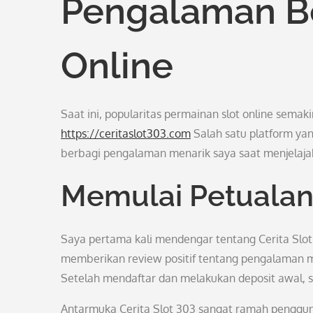
Pengalaman B
Online
Saat ini, popularitas permainan slot online semaki
https://ceritaslot303.com
Salah satu platform yang
berbagi pengalaman menarik saya saat menjelajahi 
Memulai Petualang
Saya pertama kali mendengar tentang Cerita Slo
memberikan review positif tentang pengalaman 
Setelah mendaftar dan melakukan deposit awal, 
Antarmuka Cerita Slot 303 sangat ramah penggu