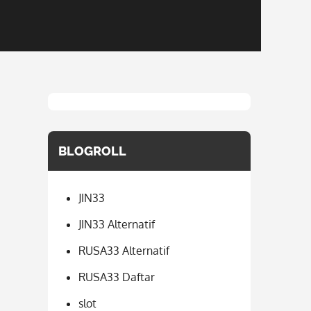
BLOGROLL
JIN33
JIN33 Alternatif
RUSA33 Alternatif
RUSA33 Daftar
slot