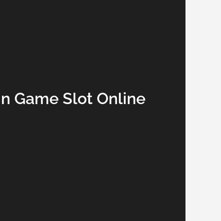
in Game Slot Online