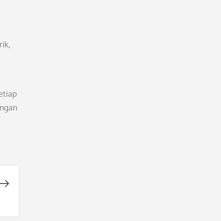
ik,
etiap
angan