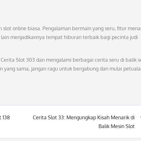
 slot online biasa. Pengalaman bermain yang seru, fitur menar
lain menjadikannya tempat hiburan terbaik bagi pecinta judi
erita Slot 303 dan mengalami berbagai cerita seru di balik s
an yang sama, jangan ragu untuk bergabung dan mulai petual
t 138
Cerita Slot 33: Mengungkap Kisah Menarik di
Balik Mesin Slot