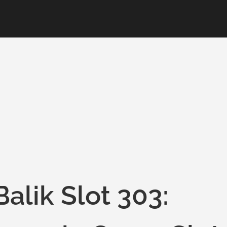
Balik Slot 303: