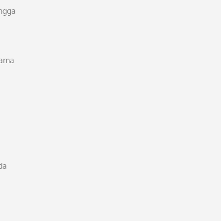
ingga
lama
da