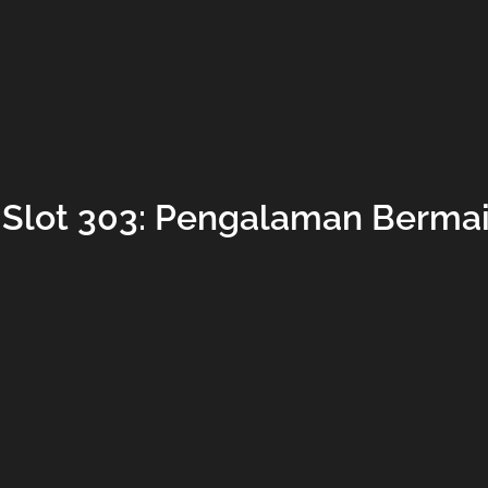
ik Slot 303: Pengalaman Berma