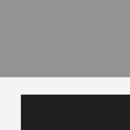
Skip
to
content