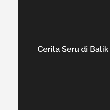
Cerita Seru di Bal