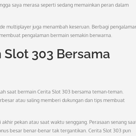
sehingga saya merasa seperti sedang memainkan peran dalam
mode multiplayer juga menambah keseruan. Berbagi pengalama
in membuat pengalaman bermain semakin berwarna.
 Slot 303 Bersama
lah saat bermain Cerita Slot 303 bersama teman-teman.
rbesar atau saling memberi dukungan dan tips membuat
 akhir pekan atau saat waktu senggang. Perasaan senang saa
nus besar benar-benar tak tergantikan. Cerita Slot 303 pun