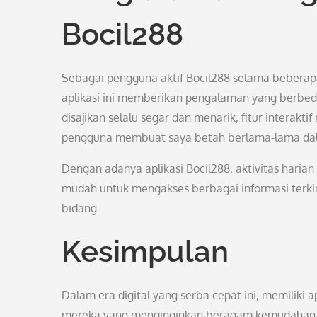
Bocil288
Sebagai pengguna aktif Bocil288 selama beberapa
aplikasi ini memberikan pengalaman yang berbeda
disajikan selalu segar dan menarik, fitur interak
pengguna membuat saya betah berlama-lama dala
Dengan adanya aplikasi Bocil288, aktivitas haria
mudah untuk mengakses berbagai informasi terki
bidang.
Kesimpulan
Dalam era digital yang serba cepat ini, memiliki a
mereka yang menginginkan beragam kemudahan d