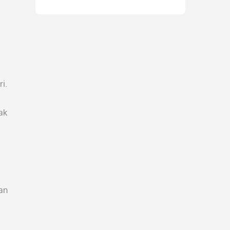
i.
ak
an