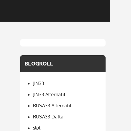
BLOGROLL
JIN33
JIN33 Alternatif
RUSA33 Alternatif
RUSA33 Daftar
slot