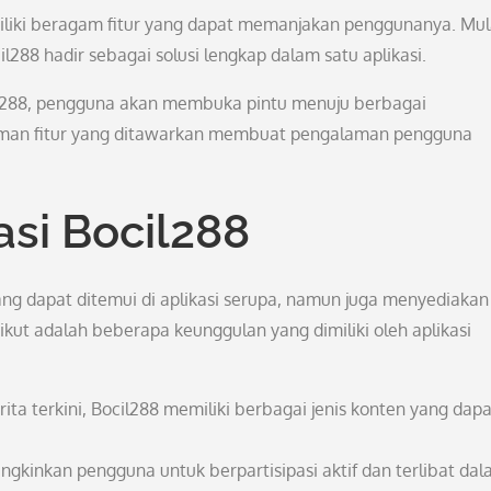
liki beragam fitur yang dapat memanjakan penggunanya. Mul
il288 hadir sebagai solusi lengkap dalam satu aplikasi.
l288, pengguna akan membuka pintu menuju berbagai
aman fitur yang ditawarkan membuat pengalaman pengguna
si Bocil288
ang dapat ditemui di aplikasi serupa, namun juga menyediakan
t adalah beberapa keunggulan yang dimiliki oleh aplikasi
rita terkini, Bocil288 memiliki berbagai jenis konten yang dapa
mungkinkan pengguna untuk berpartisipasi aktif dan terlibat da