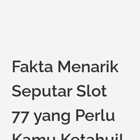
on
Fakta Menarik
Seputar Slot
77 yang Perlu
Kamu Ketahui!