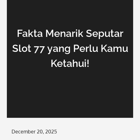
Fakta Menarik Seputar
Slot 77 yang Perlu Kamu
Ketahui!
Posted
December 20, 2025