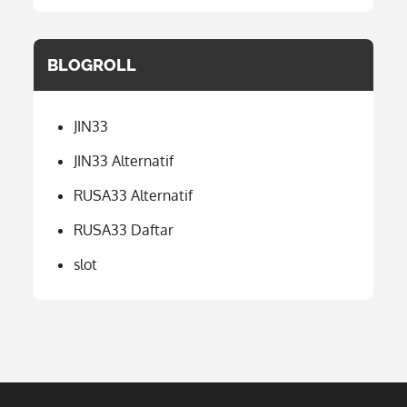
BLOGROLL
JIN33
JIN33 Alternatif
RUSA33 Alternatif
RUSA33 Daftar
slot