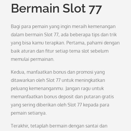
Bermain Slot 77
Bagi para pemain yang ingin meraih kemenangan
dalam bermain Slot 77, ada beberapa tips dan trik
yang bisa kamu terapkan. Pertama, pahami dengan
baik aturan dan fitur setiap tema slot sebelum
memulai permainan.
Kedua, manfaatkan bonus dan promosi yang
ditawarkan oleh Slot 77 untuk meningkatkan
peluang kemenanganmu. Jangan ragu untuk
memanfaatkan bonus deposit dan putaran gratis
yang sering diberikan oleh Slot 77 kepada para
pemain setianya.
Terakhir, tetaplah bermain dengan santai dan