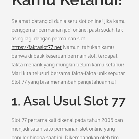
Selamat datang di dunia seru slot online! Jika kamu
penggemar permainan judi online, pasti sudah tak
asing lagi dengan permainan slot.
https://faktaslot77.net
Namun, tahukah kamu
bahwa di balik keseruan bermain slot, terdapat
fakta menarik yang mungkin belum kamu ketahui?
Mari kita telusuri bersama fakta-fakta unik seputar
Slot 77 yang bisa menambah pengetahuanmu!
1. Asal Usul Slot 77
Slot 77 pertama kali dikenal pada tahun 2005 dan
menjadi salah satu permainan slot online yang
populer hingga saat ini. Dikembangkan oleh tim