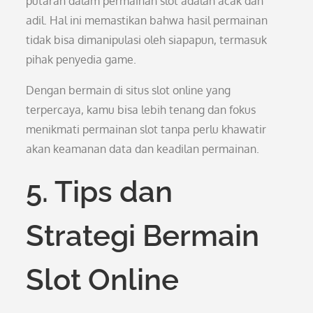
putaran dalam permainan slot adalah acak dan
adil. Hal ini memastikan bahwa hasil permainan
tidak bisa dimanipulasi oleh siapapun, termasuk
pihak penyedia game.
Dengan bermain di situs slot online yang
terpercaya, kamu bisa lebih tenang dan fokus
menikmati permainan slot tanpa perlu khawatir
akan keamanan data dan keadilan permainan.
5. Tips dan
Strategi Bermain
Slot Online