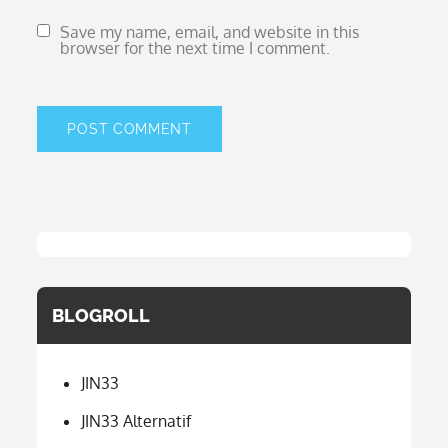
Save my name, email, and website in this
browser for the next time I comment.
BLOGROLL
JIN33
JIN33 Alternatif