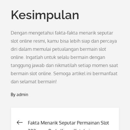
Kesimpulan
Dengan mengetahui fakta-fakta menarik seputar
slot online resmi, kamu bisa lebih siap dan percaya
diri dalam memulai petualangan bermain slot
online. Ingatlah untuk selalu bermain dengan
tanggung jawab dan nikmatilah setiap momen saat
bermain slot online. Semoga artikel ini bermanfaat
dan selamat bermain!
By
admin
Post
Fakta Menarik Seputar Permainan Slot