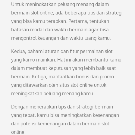
Untuk meningkatkan peluang menang dalam
bermain slot online, ada beberapa tips dan strategi
yang bisa kamu terapkan. Pertama, tentukan
batasan modal dan waktu bermain agar bisa
mengontrol keuangan dan waktu luang kamu.
Kedua, pahami aturan dan fitur permainan slot
yang kamu mainkan. Hal ini akan membantu kamu
dalam membuat keputusan yang lebih baik saat
bermain. Ketiga, manfaatkan bonus dan promo
yang ditawarkan oleh situs slot online untuk
meningkatkan peluang menang kamu.
Dengan menerapkan tips dan strategi bermain
yang tepat, kamu bisa meningkatkan kesenangan
dan potensi kemenangan dalam bermain slot
online.