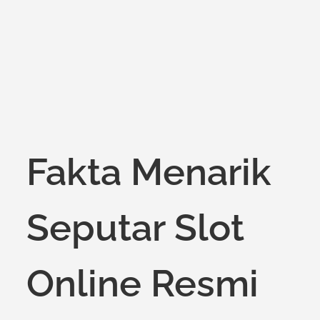
on
Fakta Menarik
Seputar Slot
Online Resmi