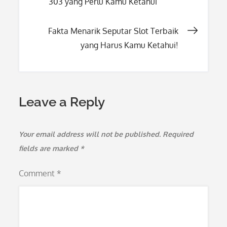
303 yang Perlu Kamu Ketahui
navigation
Fakta Menarik Seputar Slot Terbaik
yang Harus Kamu Ketahui!
Leave a Reply
Your email address will not be published.
Required
fields are marked
*
Comment
*