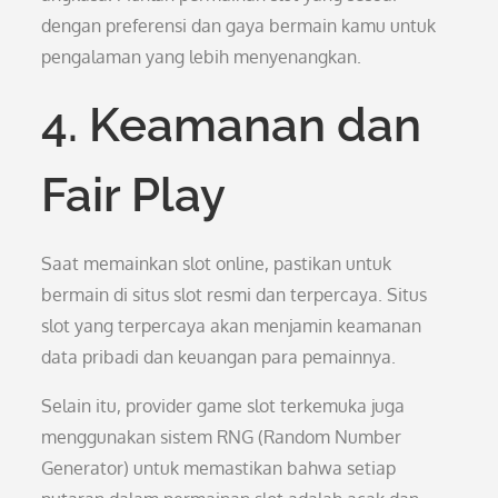
dengan preferensi dan gaya bermain kamu untuk
pengalaman yang lebih menyenangkan.
4. Keamanan dan
Fair Play
Saat memainkan slot online, pastikan untuk
bermain di situs slot resmi dan terpercaya. Situs
slot yang terpercaya akan menjamin keamanan
data pribadi dan keuangan para pemainnya.
Selain itu, provider game slot terkemuka juga
menggunakan sistem RNG (Random Number
Generator) untuk memastikan bahwa setiap