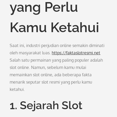
yang Perlu
Kamu Ketahui
Saat ini, industri perjudian online semakin diminati
oleh masyarakat luas.
https://faktaslotresmi.net
Salah satu permainan yang paling populer adalah
slot online. Namun, sebelum kamu mulai
memainkan slot online, ada beberapa fakta
menarik seputar slot resmi yang perlu kamu
ketahui.
1. Sejarah Slot