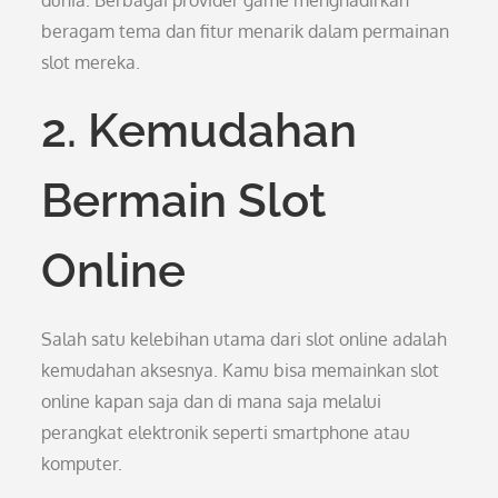
dunia. Berbagai provider game menghadirkan
beragam tema dan fitur menarik dalam permainan
slot mereka.
2. Kemudahan
Bermain Slot
Online
Salah satu kelebihan utama dari slot online adalah
kemudahan aksesnya. Kamu bisa memainkan slot
online kapan saja dan di mana saja melalui
perangkat elektronik seperti smartphone atau
komputer.