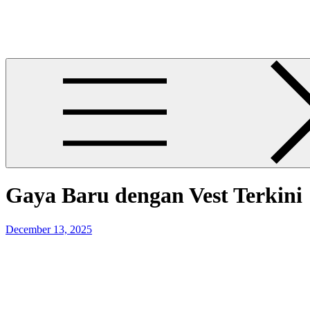
Skip
ED & Will
to
ED & Will
content
Gaya Baru dengan Vest Terkini
Posted
December 13, 2025
on