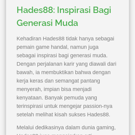
Hades88: Inspirasi Bagi
Generasi Muda
Kehadiran Hades88 tidak hanya sebagai
pemain game handal, namun juga
sebagai inspirasi bagi generasi muda.
Dengan perjalanan karir yang diawali dari
bawah, ia membuktikan bahwa dengan
kerja keras dan semangat pantang
menyerah, impian bisa menjadi
kenyataan. Banyak pemuda yang
terinspirasi untuk mengejar passion-nya
setelah melihat kisah sukses Hades88.
Melalui dedikasinya dalam dunia gaming,