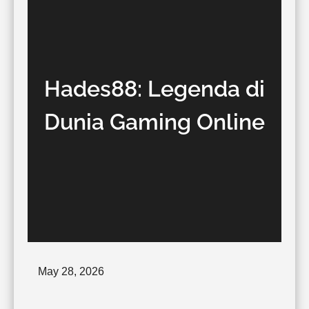
Hades88: Legenda di
Dunia Gaming Online
Posted
May 28, 2026
on