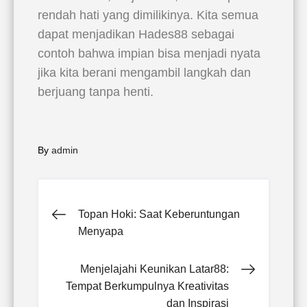
rendah hati yang dimilikinya. Kita semua
dapat menjadikan Hades88 sebagai
contoh bahwa impian bisa menjadi nyata
jika kita berani mengambil langkah dan
berjuang tanpa henti.
By
admin
Post
Topan Hoki: Saat Keberuntungan
Menyapa
navigation
Menjelajahi Keunikan Latar88:
Tempat Berkumpulnya Kreativitas
dan Inspirasi