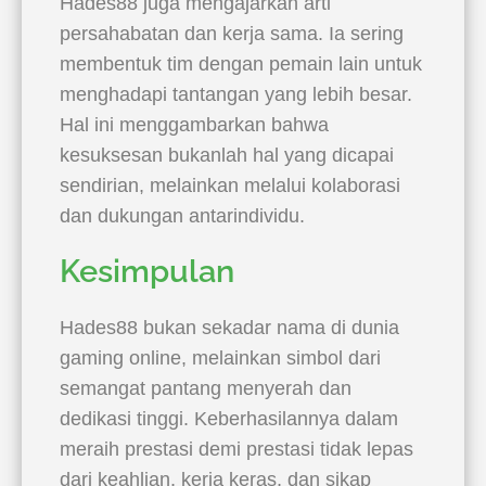
Hades88 juga mengajarkan arti
persahabatan dan kerja sama. Ia sering
membentuk tim dengan pemain lain untuk
menghadapi tantangan yang lebih besar.
Hal ini menggambarkan bahwa
kesuksesan bukanlah hal yang dicapai
sendirian, melainkan melalui kolaborasi
dan dukungan antarindividu.
Kesimpulan
Hades88 bukan sekadar nama di dunia
gaming online, melainkan simbol dari
semangat pantang menyerah dan
dedikasi tinggi. Keberhasilannya dalam
meraih prestasi demi prestasi tidak lepas
dari keahlian, kerja keras, dan sikap