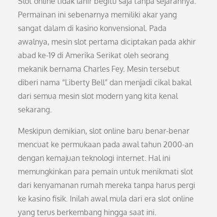
Slot online tidak lahir begitu saja tanpa sejarahnya.
Permainan ini sebenarnya memiliki akar yang
sangat dalam di kasino konvensional. Pada
awalnya, mesin slot pertama diciptakan pada akhir
abad ke-19 di Amerika Serikat oleh seorang
mekanik bernama Charles Fey. Mesin tersebut
diberi nama “Liberty Bell” dan menjadi cikal bakal
dari semua mesin slot modern yang kita kenal
sekarang.
Meskipun demikian, slot online baru benar-benar
mencuat ke permukaan pada awal tahun 2000-an
dengan kemajuan teknologi internet. Hal ini
memungkinkan para pemain untuk menikmati slot
dari kenyamanan rumah mereka tanpa harus pergi
ke kasino fisik. Inilah awal mula dari era slot online
yang terus berkembang hingga saat ini.