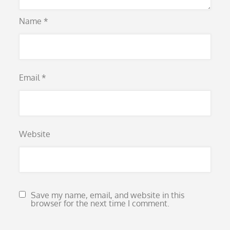
Name
*
Email
*
Website
Save my name, email, and website in this
browser for the next time I comment.