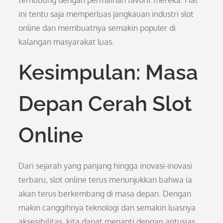
terhubung dengan permainan favorit mereka. Hal
ini tentu saja memperluas jangkauan industri slot
online dan membuatnya semakin populer di
kalangan masyarakat luas.
Kesimpulan: Masa
Depan Cerah Slot
Online
Dari sejarah yang panjang hingga inovasi-inovasi
terbaru, slot online terus menunjukkan bahwa ia
akan terus berkembang di masa depan. Dengan
makin canggihnya teknologi dan semakin luasnya
aksesibilitas, kita dapat menanti dengan antusias