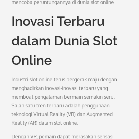
mencoba peruntungannya di dunia slot online.
Inovasi Terbaru
dalam Dunia Slot
Online
Industri slot online terus bergerak maju dengan
menghadirkan inovasi-inovasi terbaru yang
membuat pengalaman bermain semakin seru.
Salah satu tren terbaru adalah penggunaan
teknologi Virtual Reality (VR) dan Augmented
Reality (AR) dalam slot online.
Dengan VR, pemain dapat merasakan sensasi