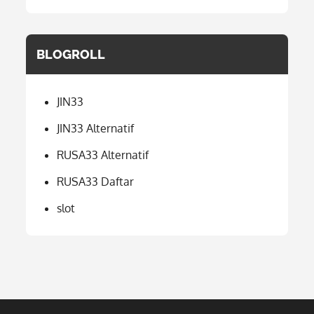
BLOGROLL
JIN33
JIN33 Alternatif
RUSA33 Alternatif
RUSA33 Daftar
slot