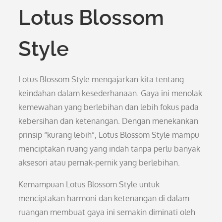
Lotus Blossom
Style
Lotus Blossom Style mengajarkan kita tentang
keindahan dalam kesederhanaan. Gaya ini menolak
kemewahan yang berlebihan dan lebih fokus pada
kebersihan dan ketenangan. Dengan menekankan
prinsip “kurang lebih”, Lotus Blossom Style mampu
menciptakan ruang yang indah tanpa perlu banyak
aksesori atau pernak-pernik yang berlebihan.
Kemampuan Lotus Blossom Style untuk
menciptakan harmoni dan ketenangan di dalam
ruangan membuat gaya ini semakin diminati oleh