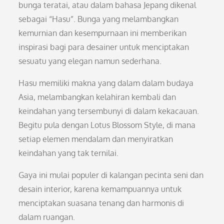
bunga teratai, atau dalam bahasa Jepang dikenal
sebagai “Hasu”. Bunga yang melambangkan
kemurnian dan kesempurnaan ini memberikan
inspirasi bagi para desainer untuk menciptakan
sesuatu yang elegan namun sederhana.
Hasu memiliki makna yang dalam dalam budaya
Asia, melambangkan kelahiran kembali dan
keindahan yang tersembunyi di dalam kekacauan.
Begitu pula dengan Lotus Blossom Style, di mana
setiap elemen mendalam dan menyiratkan
keindahan yang tak ternilai.
Gaya ini mulai populer di kalangan pecinta seni dan
desain interior, karena kemampuannya untuk
menciptakan suasana tenang dan harmonis di
dalam ruangan.