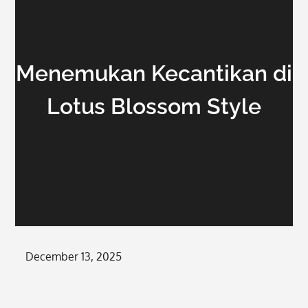
Menemukan Kecantikan di
Lotus Blossom Style
Posted
December 13, 2025
on