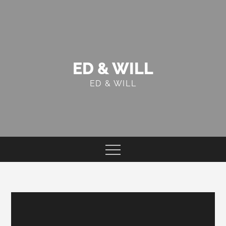
Skip
to
content
ED & WILL
ED & WILL