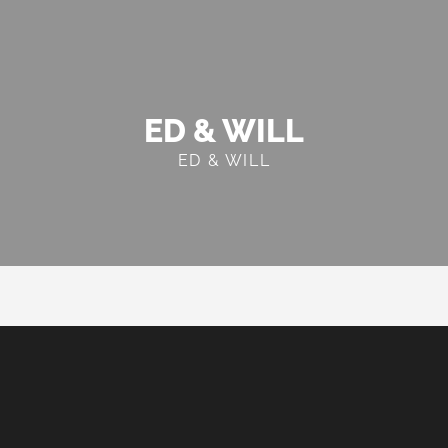
ED & WILL
ED & WILL