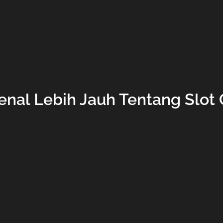
nal Lebih Jauh Tentang Slot 