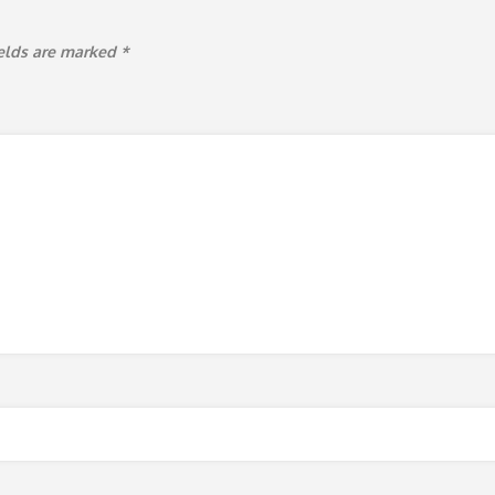
ields are marked
*