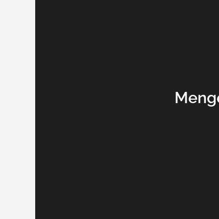
Menge