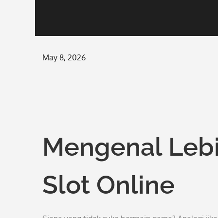
Posted
May 8, 2026
on
Mengenal Lebi
Slot Online