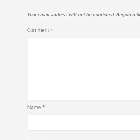
Your email address will not be published.
Required f
Comment
*
Name
*