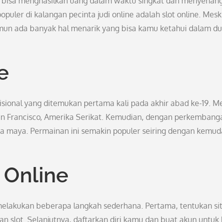
ka bisa menghasilkan uang dalam waktu singkat dan menyenan
puler di kalangan pecinta judi online adalah slot online. Mes
un ada banyak hal menarik yang bisa kamu ketahui dalam du
e
disional yang ditemukan pertama kali pada akhir abad ke-19. M
 San Francisco, Amerika Serikat. Kemudian, dengan perkembang
dunia maya. Permainan ini semakin populer seiring dengan kemu
 Online
melakukan beberapa langkah sederhana. Pertama, tentukan si
n slot. Selanjutnya, daftarkan diri kamu dan buat akun untuk 