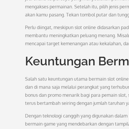
mengakses permainan. Setelah itu, pilih jenis pe
akan kamu pasang. Tekan tombol putar dan tungg
Perlu diingat, meskipun slot online didasarkan p
membantu meningkatkan peluang menang. Misalnya
mencapai target kemenangan atau kekalahan, dan
Keuntungan Berma
Salah satu keuntungan utama bermain slot onli
dan di mana saja melalui perangkat yang terhubun
bonus dan promo menarik bagi para pemain slot, se
terus bertambah seiring dengan jumlah taruhan y
Dengan teknologi canggih yang digunakan dalam 
bermain game yang mendebarkan dengan tampilan