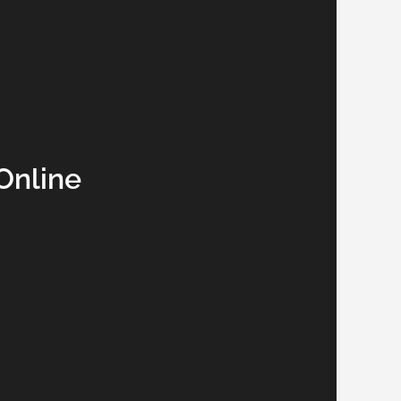
Online