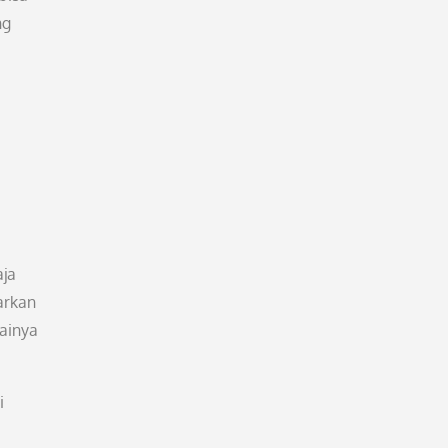
ng
aja
arkan
lainya
i