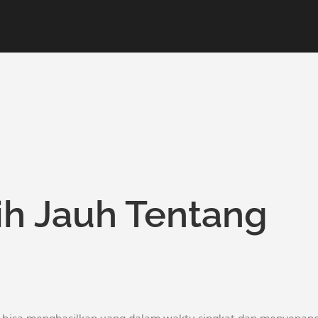
h Jauh Tentang