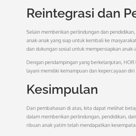
Reintegrasi dan 
Selain memberikan perlindungan dan pendidikan,
anak-anak yang siap untuk kembali ke masyarakat
dan dukungan sosial untuk mempersiapkan anak-a
Dengan pendampingan yang berkelanjutan, HOR 
layani memiliki kemampuan dan kepercayaan diri 
Kesimpulan
Dari pembahasan di atas, kita dapat melihat beta
dalam memberikan perlindungan, pendidikan, dan 
ribuan anak yatim telah mendapatkan kesempata