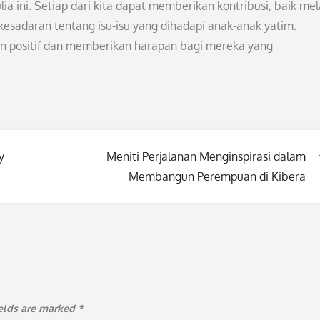
ia ini. Setiap dari kita dapat memberikan kontribusi, baik mel
kesadaran tentang isu-isu yang dihadapi anak-anak yatim.
n positif dan memberikan harapan bagi mereka yang
y
Meniti Perjalanan Menginspirasi dalam
Membangun Perempuan di Kibera
ields are marked
*