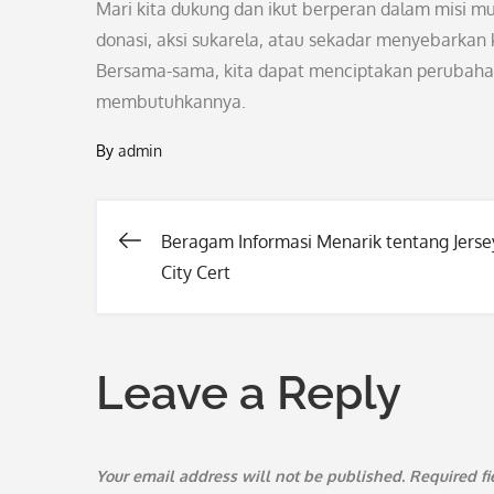
Mari kita dukung dan ikut berperan dalam misi mul
donasi, aksi sukarela, atau sekadar menyebarkan 
Bersama-sama, kita dapat menciptakan perubaha
membutuhkannya.
By
admin
Beragam Informasi Menarik tentang Jerse
Post
City Cert
navigation
Leave a Reply
Your email address will not be published.
Required f