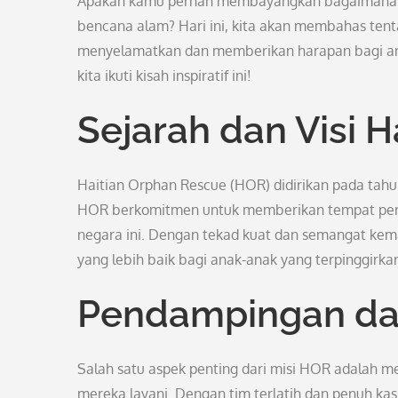
Apakah kamu pernah membayangkan bagaimana ke
bencana alam? Hari ini, kita akan membahas tent
menyelamatkan dan memberikan harapan bagi ana
kita ikuti kisah inspiratif ini!
Sejarah dan Visi 
Haitian Orphan Rescue (HOR) didirikan pada tah
HOR berkomitmen untuk memberikan tempat perlin
negara ini. Dengan tekad kuat dan semangat k
yang lebih baik bagi anak-anak yang terpinggirkan
Pendampingan da
Salah satu aspek penting dari misi HOR adalah 
mereka layani. Dengan tim terlatih dan penuh ka