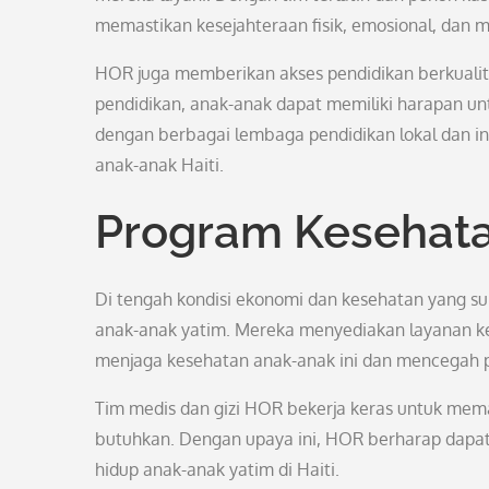
memastikan kesejahteraan fisik, emosional, dan 
HOR juga memberikan akses pendidikan berkualit
pendidikan, anak-anak dapat memiliki harapan u
dengan berbagai lembaga pendidikan lokal dan in
anak-anak Haiti.
Program Kesehata
Di tengah kondisi ekonomi dan kesehatan yang sul
anak-anak yatim. Mereka menyediakan layanan kes
menjaga kesehatan anak-anak ini dan mencegah 
Tim medis dan gizi HOR bekerja keras untuk me
butuhkan. Dengan upaya ini, HOR berharap dapa
hidup anak-anak yatim di Haiti.