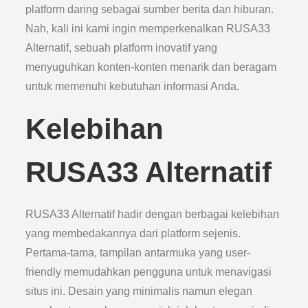
platform daring sebagai sumber berita dan hiburan.
Nah, kali ini kami ingin memperkenalkan RUSA33
Alternatif, sebuah platform inovatif yang
menyuguhkan konten-konten menarik dan beragam
untuk memenuhi kebutuhan informasi Anda.
Kelebihan
RUSA33 Alternatif
RUSA33 Alternatif hadir dengan berbagai kelebihan
yang membedakannya dari platform sejenis.
Pertama-tama, tampilan antarmuka yang user-
friendly memudahkan pengguna untuk menavigasi
situs ini. Desain yang minimalis namun elegan