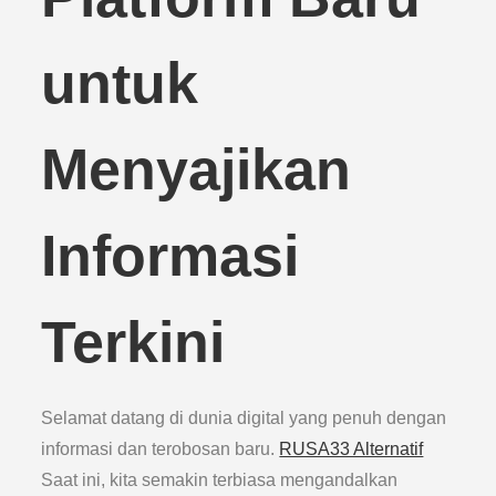
untuk
Menyajikan
Informasi
Terkini
Selamat datang di dunia digital yang penuh dengan
informasi dan terobosan baru.
RUSA33 Alternatif
Saat ini, kita semakin terbiasa mengandalkan