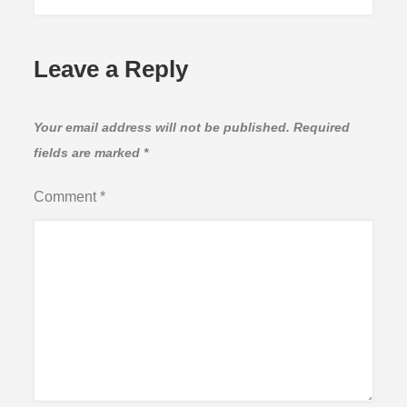
Leave a Reply
Your email address will not be published.
Required
fields are marked
*
Comment
*