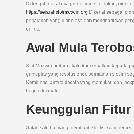
Di tengah maraknya permainan slot online, muncul
https://sejarahslotmaxwin.org
Dikenal sebagai pion
perjalanan yang luar biasa dan menghadirkan pen
online.
Awal Mula Terobo
Slot Maxwin pertama kali diperkenalkan kepada pub
gameplay yang revolusioner, permainan slot ini se
Kombinasi antara desain yang memukau dan jackp
begitu diminati.
Keunggulan Fitur I
Salah satu hal yang membuat Slot Maxwin berbeda da