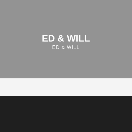
ED & WILL
ED & WILL