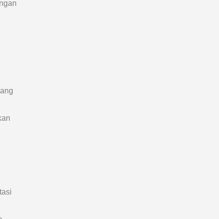
engan
yang
kan
tasi