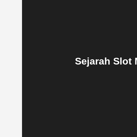
Sejarah Slot