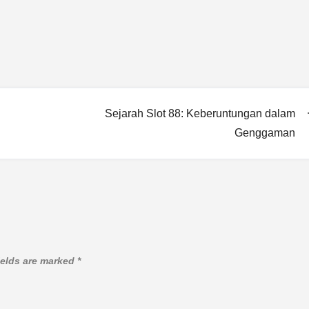
Sejarah Slot 88: Keberuntungan dalam
Genggaman
ields are marked
*