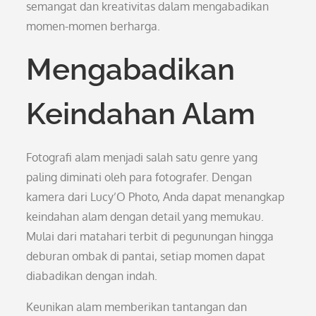
semangat dan kreativitas dalam mengabadikan
momen-momen berharga.
Mengabadikan
Keindahan Alam
Fotografi alam menjadi salah satu genre yang
paling diminati oleh para fotografer. Dengan
kamera dari Lucy’O Photo, Anda dapat menangkap
keindahan alam dengan detail yang memukau.
Mulai dari matahari terbit di pegunungan hingga
deburan ombak di pantai, setiap momen dapat
diabadikan dengan indah.
Keunikan alam memberikan tantangan dan