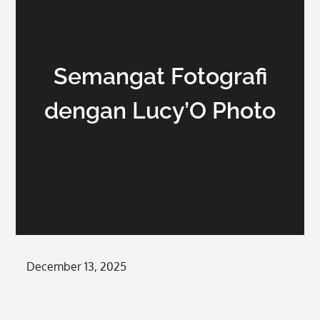
Semangat Fotografi
dengan Lucy’O Photo
Posted
December 13, 2025
on