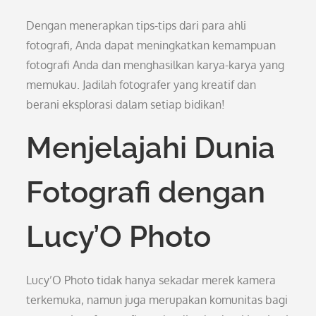
Dengan menerapkan tips-tips dari para ahli
fotografi, Anda dapat meningkatkan kemampuan
fotografi Anda dan menghasilkan karya-karya yang
memukau. Jadilah fotografer yang kreatif dan
berani eksplorasi dalam setiap bidikan!
Menjelajahi Dunia
Fotografi dengan
Lucy’O Photo
Lucy’O Photo tidak hanya sekadar merek kamera
terkemuka, namun juga merupakan komunitas bagi