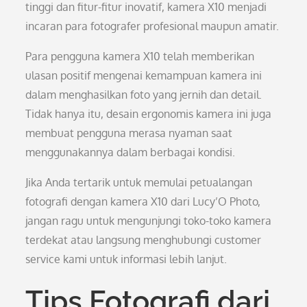
tinggi dan fitur-fitur inovatif, kamera X10 menjadi
incaran para fotografer profesional maupun amatir.
Para pengguna kamera X10 telah memberikan
ulasan positif mengenai kemampuan kamera ini
dalam menghasilkan foto yang jernih dan detail.
Tidak hanya itu, desain ergonomis kamera ini juga
membuat pengguna merasa nyaman saat
menggunakannya dalam berbagai kondisi.
Jika Anda tertarik untuk memulai petualangan
fotografi dengan kamera X10 dari Lucy’O Photo,
jangan ragu untuk mengunjungi toko-toko kamera
terdekat atau langsung menghubungi customer
service kami untuk informasi lebih lanjut.
Tips Fotografi dari