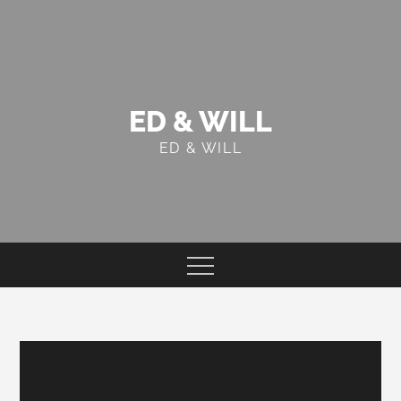
Skip
to
content
ED & WILL
ED & WILL