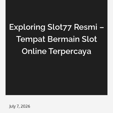
Exploring Slot77 Resmi –
Tempat Bermain Slot
Online Terpercaya
Posted
July 7, 2026