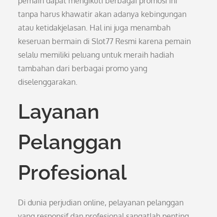
pemain dapat mengikuti berbagai promosi ini
tanpa harus khawatir akan adanya kebingungan
atau ketidakjelasan. Hal ini juga menambah
keseruan bermain di Slot77 Resmi karena pemain
selalu memiliki peluang untuk meraih hadiah
tambahan dari berbagai promo yang
diselenggarakan.
Layanan
Pelanggan
Profesional
Di dunia perjudian online, pelayanan pelanggan
yang responsif dan profesional sangatlah penting.