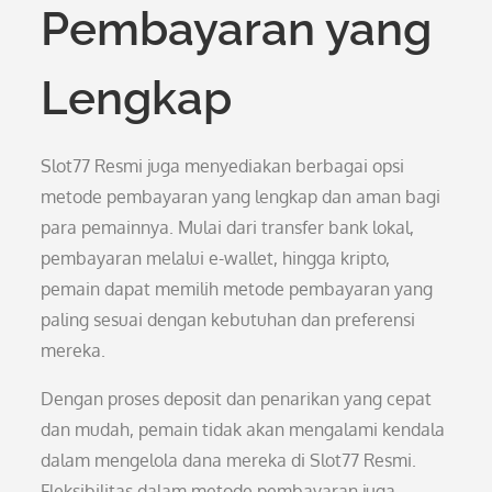
Pembayaran yang
Lengkap
Slot77 Resmi juga menyediakan berbagai opsi
metode pembayaran yang lengkap dan aman bagi
para pemainnya. Mulai dari transfer bank lokal,
pembayaran melalui e-wallet, hingga kripto,
pemain dapat memilih metode pembayaran yang
paling sesuai dengan kebutuhan dan preferensi
mereka.
Dengan proses deposit dan penarikan yang cepat
dan mudah, pemain tidak akan mengalami kendala
dalam mengelola dana mereka di Slot77 Resmi.
Fleksibilitas dalam metode pembayaran juga