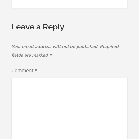
Leave a Reply
Your email address will not be published.
Required
fields are marked
*
Comment
*