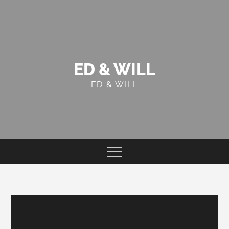
Skip
to
content
ED & WILL
ED & WILL