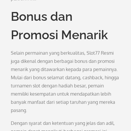
Bonus dan
Promosi Menarik
Selain permainan yang berkualitas, Slot77 Resmi
juga dikenal dengan berbagai bonus dan promosi
menarik yang ditawarkan kepada para pemainnya.
Mulai dari bonus selamat datang, cashback, hingga
turnamen slot dengan hadiah besar, pemain
memiliki kesempatan untuk mendapatkan lebih
banyak manfaat dari setiap taruhan yang mereka
pasang.
Dengan syarat dan ketentuan yang jelas dan adil,